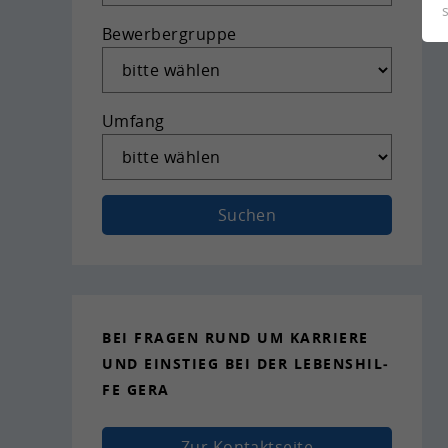
Bewerbergruppe
Umfang
Suchen
BEI FRA­GEN RUND UM KAR­RIE­RE
UND EIN­STIEG BEI DER LE­BENS­HIL­
FE GERA
Zur Kon­takt­sei­te