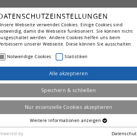
iereportal
DATENSCHUTZEINSTELLUNGEN
Unsere Webseite verwendet Cookies. Einige Cookies sind
notwendig, damit die Webseite funktioniert. Sie können nicht
ausgeschaltet werden. Andere Cookies helfen uns beim
Verbessern unserer Webseite. Diese können Sie ausschalten.
Notwendige Cookies
Hei­ler­zie­hungs­pfle­ger*in, Al­ten­pfle­ger*i
Statistiken
Sozial-​ oder Heil­päd­ago­gin, Er­go­the­ra­peu
Fach­kraft För­der­be­reich (m/w/d)
Alle akzeptieren
Be­ginn: ab Ok­to­ber 2026 | Voll­zeit
Gera
Speichern & schließen
Nur essenzielle Cookies akzeptieren
Lo­go­pä­de/ Lo­go­pä­din (m/w/d)
Weitere Informationen anzeigen
NOTWENDIGE COOKIES
Fach­kraft Lo­go­pä­die (m/w/d)
Einige Cookies sind notwendig, damit die Webseite
Powered by
Datenschut