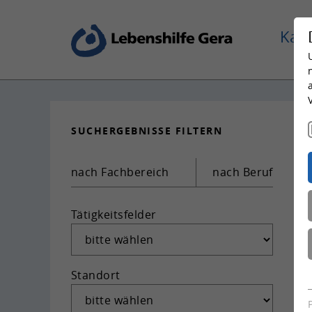
Karr
SUCH­ERGEB­NIS­SE FIL­TERN
nach Fachbereich
nach Beruf
Tätigkeitsfelder
Standort