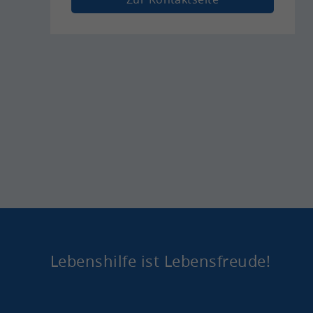
Le­bens­hil­fe ist Le­bens­freu­de!